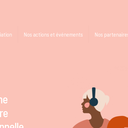
iation
Nos actions et événements
Nos partenaire
ne
re
nnelle