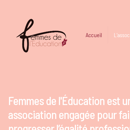
Accueil
L’assoc
Femmes de l'Éducation est u
association engagée pour fai
progresser l’égalité professio