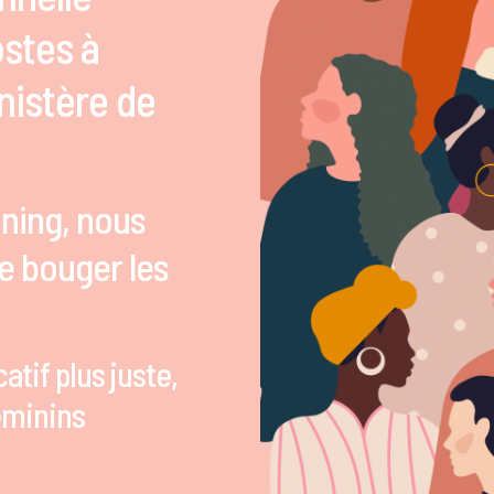
stes à
nistère de
ining, nous
e bouger les
tif plus juste,
féminins